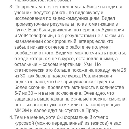
По проектам: в естественном анабиозе находится
учебник, ведутся работы по видеокурсу и
исследования по видеокоммуникациям. Видел
промежуточные результаты по автоматизации в
Гугле. Ещё были движения по переносу Аудитории
и VoIP телефонии, но с результатами не знаком и в
назначенный срок (прошлый четверг, если кто
забыл) никаких отчетов о работе не получил
вообще ни от кого. Видимо, можно считать проекты,
о ходе которых я не в курсе, остановленными, а
остальные -- совсем мертвыми. Увы. Но
статистически это больше похоже на правду, чем 25
из 30, как было в начале курса. Реалии жизни
подсказывают, что без принудиловки студенты
более склонны проявлять активность в количестве
5-7 из 30 -- и вы не исключение. Очевидно, что
защищать вышеназванные живые проекты смысла
нет -- их авторы уже отметились на конференции
МИЭМ и далее едут выступать в Прагу.
Тем не менее, хотя бы формальный отчет о
курсовой (можно переделанный из тезисов) я вас
попрошу прислать, можно в ту же форму, что